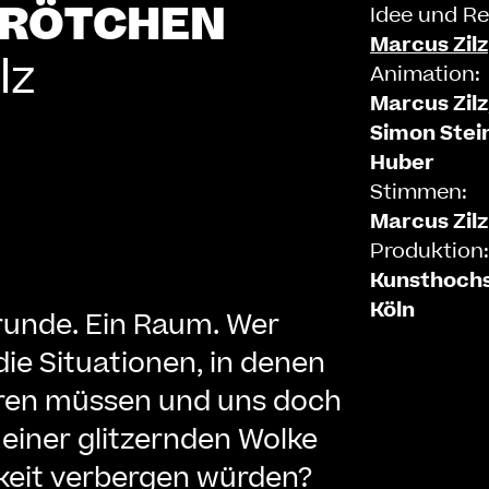
BRÖTCHEN
Idee und Re
Zentrale Ausleihe
Marcus Zilz
lz
BIBLIOTHEK
ÜBER UNS
Animation:
Marcus Zilz
Digitale Bibliothek
Personen
Simon Stei
Filme
Organisation
Huber
Stimmen:
Bücher
Das KHM Logo
Marcus Zilz
Zeitschriften
Gleichstellung
Produktion:
Nützliche Hilfen / Kontakte
Sounds
Förderpreis für FLINTA*
Kunsthochs
Studium mit Kind
Semesterapparate
Köln
runde. Ein Raum. Wer
Antidiskriminierung
KHM Verlag
Ombudsstellen
 die Situationen, in denen
edition KHM
KHM Journal
AStA und StuPa
aren müssen und uns doch
LECTURE Reihe
Lab Jahrbuch
Freunde der KHM e.V.
r einer glitzernden Wolke
off topic
Empfehlungen
Partner
keit verbergen würden?
Neuerwerbungen