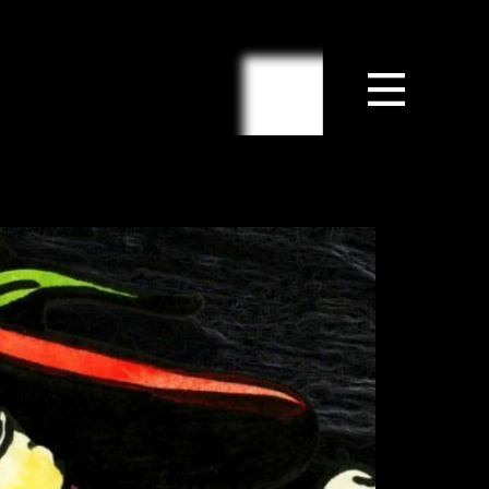
ISUALS
GLASMOOG
OZ
Glasmoog
ht Conditions
cators
nce
achines
amour
e
ing of time
scending Space)
gyetang