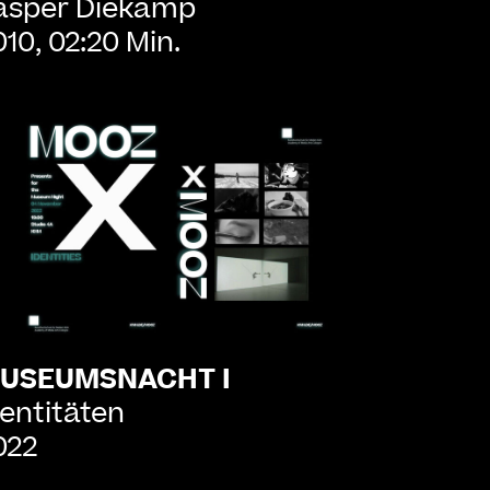
asper Diekamp
010, 02:20 Min.
USEUMSNACHT I
dentitäten
022